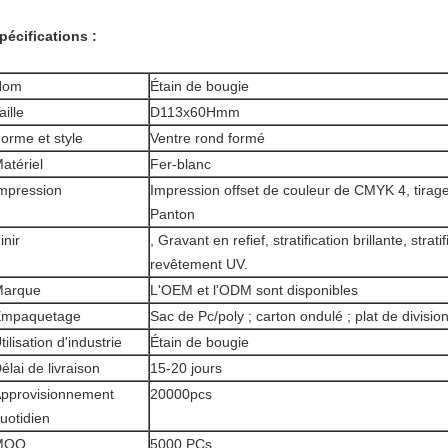
pécifications :
Nom
Étain de bougie
aille
D113x60Hmm
orme et style
Ventre rond formé
atériel
Fer-blanc
mpression
Impression offset de couleur de CMYK 4, tirag
Panton
inir
, Gravant en refief, stratification brillante, strati
revêtement UV.
Marque
L'OEM et l'ODM sont disponibles
Empaquetage
Sac de Pc/poly ; carton ondulé ; plat de divisio
tilisation d'industrie
Étain de bougie
élai de livraison
15-20 jours
pprovisionnement
20000pcs
uotidien
MOQ
5000 PCs