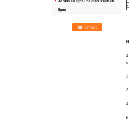
Je suis en ligne une discussion en
C
ligne
N
1
q
2
3
4
5