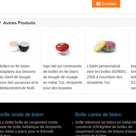
Autres Produits
Boîtes en fer blanc
logo fait sur commande
L'étain personnalisé
Imp
adaptées aux besoins
de boîtes en fer blanc
mire les boîtes ISO9001
fo
du client de bougie
de bougie de voyage
2008 à nourriture des
bi
pour des vacances et le
en métal 7oz, récipients
récipients 7oz
D1
déplacement de Noël
pour des bougies
va
bo
co
boîte ronde de bidon
Boîte carrée de bidon
La petite boîte de rangement ronde
boîte intérieure de bidon en métal d
vide de boîte métallique de récipients
couvercle d'Airtighted de boîtes de
en métal a placé pour le thé/café
rangement carrées de bidons d'épic
lâches
en métal de 67mm