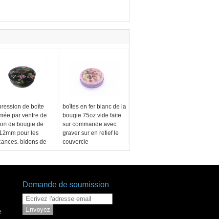
ression de boîte
boîtes en fer blanc de la
rmée par ventre de
bougie 75oz vide faite
don de bougie de
sur commande avec
12mm pour les
graver sur en refief le
cances, bidons de
couvercle
ugie avec des
uvercles
Demande de soumission
e
Envoyez
e