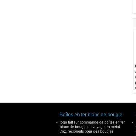
Boîtes en fer blanc de bougie
logo fait sur commande de boîtes en fer
blanc de bougie de voyage en métal
7oz, récipients pour des bougies