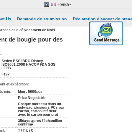
French
ct Us
Demande de soumission
Déclaration d'avocat de brev
cances et le déplacement de Noël
ent de bougie pour des
t:
Sedex BSCI BRC Disney
ISO9001:2008 HACCP FDA SGS
LFGB
F197
nt et expédition:
de min:
Moq : 5000pcs
Price Negotiable
Chaque morceau dans un
poly-sac, plusieurs PCs par
carton, carton intérieur
avec le carton pour prot
35days après l'échantillon
confirmé
nt:
T / T, L / C