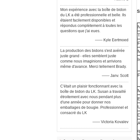
Mon expérience avec la boîte de bidon
S
du LK a été professionnelle et belle. Ils
étaient facilement disponibles et
répondus complètement à toutes les
questions que j'ai eues.
T
—— Kyle Eertmoed
F
La production des bidons s'est avérée
M
juste grand - elles semblent juste
I
comme nous imaginions et arrivions
même d'avance. Merci tellement Brady.
F
—— Janv. Scott
C'était un plaisir fonctionnant avec la
boîte de bidon du LK. Susan a travaillé
étroitement avec nous pendant plus
d'une année pour donner nos
U
emballages de bougie. Professionnel et
consacré du LK
D
—— Victoria Kovalev
A
q