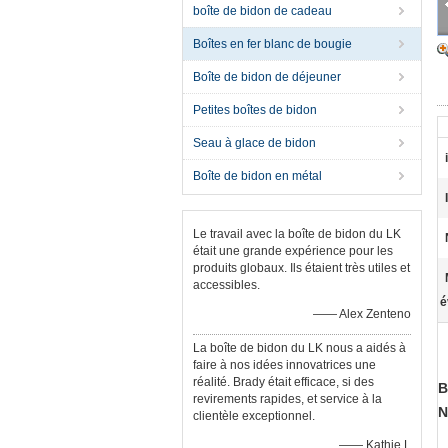
boîte de bidon de cadeau
Boîtes en fer blanc de bougie
Boîte de bidon de déjeuner
Petites boîtes de bidon
Seau à glace de bidon
Boîte de bidon en métal
Le travail avec la boîte de bidon du LK
était une grande expérience pour les
produits globaux. Ils étaient très utiles et
accessibles.
é
—— Alex Zenteno
La boîte de bidon du LK nous a aidés à
faire à nos idées innovatrices une
réalité. Brady était efficace, si des
B
revirements rapides, et service à la
N
clientèle exceptionnel.
—— Kathie L