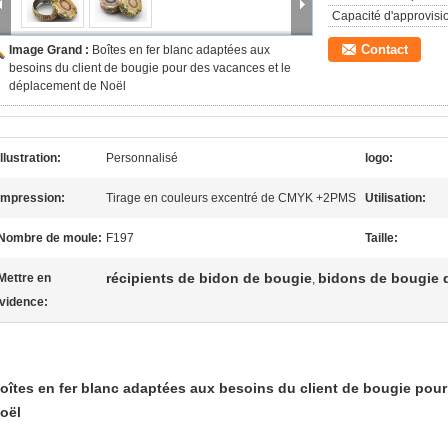
Capacité d'approvis
Contact
Image Grand :
Boîtes en fer blanc adaptées aux
besoins du client de bougie pour des vacances et le
déplacement de Noël
illustration:
Personnalisé
logo:
Impression:
Tirage en couleurs excentré de CMYK +2PMS
Utilisation:
Nombre de moule:
F197
Taille:
récipients de bidon de bougie
bidons de bougie 
Mettre en
,
vidence:
oîtes en fer blanc adaptées aux besoins du client de bougie pou
oël