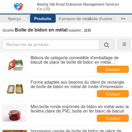
Beijing Silk Road Enterprise Management Services
Co.,LTD
Aperçu
Produits
A propos de nous
Visite d'usine
>>
Boîte de bidon en métal
Qualité
supplier.
(23)
Bidons de catégorie comestible d'emballage de
biscuit de place de boîte de bidon en métal
d'impression de transfert de chaleur
Contact
Forme adaptée aux besoins du client de rectangle
de boîte de bidon en métal de mode d'impression
pour l'emballage CD de DVD
Contact
Mini boîte ronde imprimée de bidon en métal avec la
fenêtre claire de PVC, boîte en fer blanc de biscuit
Contact
Impression carrée de boîte de bidon de pièce de