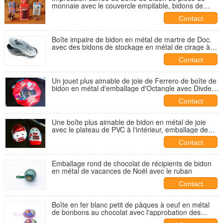
monnaie avec le couvercle empilable, bidons de
stockage en métal
Contact
Boîte impaire de bidon en métal de martre de Doc.
avec des bidons de stockage en métal de cirage à
chaussures d'éponge
Contact
Un jouet plus aimable de joie de Ferrero de boîte de
bidon en métal d'emballage d'Octangle avec Divder
à l'intérieur de et fenêtre de PVC
Contact
Une boîte plus aimable de bidon en métal de joie
avec le plateau de PVC à l'intérieur, emballage de
bidon en métal de forme d'oeufs
Contact
Emballage rond de chocolat de récipients de bidon
en métal de vacances de Noël avec le ruban
Contact
Boîte en fer blanc petit de pâques à oeuf en métal
de bonbons au chocolat avec l'approbation des
oreilles ISO9001 de lapin