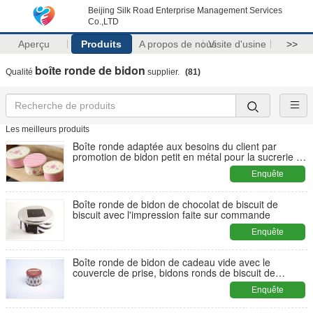
Beijing Silk Road Enterprise Management Services
Co.,LTD
Aperçu
Produits
A propos de nous
Visite d'usine
>>
boîte ronde de bidon
Qualité
supplier.
(81)
Les meilleurs produits
Boîte ronde adaptée aux besoins du client par
promotion de bidon petit en métal pour la sucrerie et
les biscuits
Enquête
maintenant
Boîte ronde de bidon de chocolat de biscuit de
biscuit avec l'impression faite sur commande
Enquête
maintenant
Boîte ronde de bidon de cadeau vide avec le
couvercle de prise, bidons ronds de biscuit de
paquet de café de thé
Enquête
maintenant