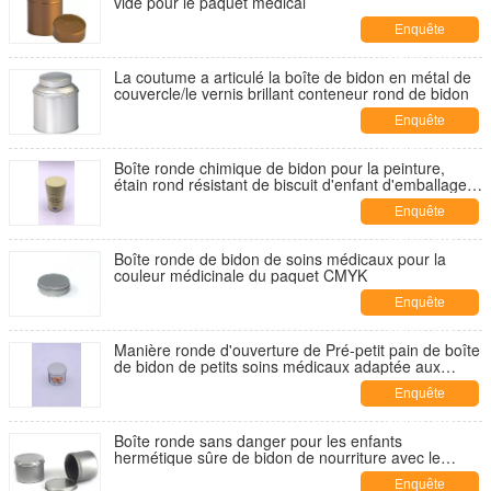
vide pour le paquet médical
Enquête
maintenant
La coutume a articulé la boîte de bidon en métal de
couvercle/le vernis brillant conteneur rond de bidon
Enquête
maintenant
Boîte ronde chimique de bidon pour la peinture,
étain rond résistant de biscuit d'enfant d'emballage
de cylindre
Enquête
maintenant
Boîte ronde de bidon de soins médicaux pour la
couleur médicinale du paquet CMYK
Enquête
maintenant
Manière ronde d'ouverture de Pré-petit pain de boîte
de bidon de petits soins médicaux adaptée aux
besoins du client
Enquête
maintenant
Boîte ronde sans danger pour les enfants
hermétique sûre de bidon de nourriture avec le
couvercle intérieur D63 X 47mm
Enquête