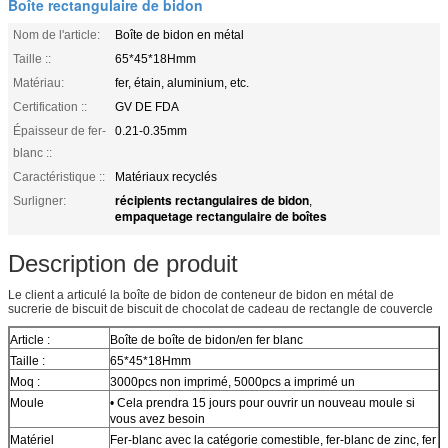
Boîte rectangulaire de bidon
Nom de l'article:
Boîte de bidon en métal
Taille ::
65*45*18Hmm
Matériau:
fer, étain, aluminium, etc.
Certification ::
GV DE FDA
Épaisseur de fer-
0.21-0.35mm
blanc ::
Caractéristique ::
Matériaux recyclés
récipients rectangulaires de bidon
Surligner:
,
empaquetage rectangulaire de boîtes
Description de produit
Le client a articulé la boîte de bidon de conteneur de bidon en métal de
sucrerie de biscuit de biscuit de chocolat de cadeau de rectangle de couvercle
Article :
Boîte de boîte de bidon/en fer blanc
Taille :
65*45*18Hmm
Moq :
3000pcs non imprimé, 5000pcs a imprimé un
Moule
• Cela prendra 15 jours pour ouvrir un nouveau moule si
vous avez besoin
Matériel
Fer-blanc avec la catégorie comestible, fer-blanc de zinc, fer