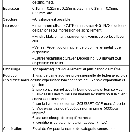
de zinc, métal
Épaisseur
0.19mm, 0.21mm, 0.23mm, 0.25mm, 0.28mm, 0.3mm,
0.35mm, etc.
Structure
• Anyshape est possible.
Impression
• Impression offset : CMYK (impression 4C), PMS (couleurs
de pantone) ou impression de scintillement
• Finsh : Matt, brillant, craquement, vernis de perle, effet en
cuir
• Vernis : Argent ou or naturel de bidon ; effet métallique
disponible
• L'autre technique : Graver, Debossing, 3D gravant tout
disponible en refief
Emballage
1pcs/polybag individuellement, et puis carton de maître
Pourquoi
1, grande usine auditée professionnelle de bidon avec plus
choisissez-nous ?
d'une expérience fonctionnante de 15 ans d'exportation et
gestion.
2, prix concurrentiel avec la bonne qualité et bon service.
3, au-dessus des milliers de moules existants pour le client
choisissent librement.
4, sur la livraison de temps, GOUSSET, CAF, porte-à-porte
5, Moq aussi bas que 3000pcs non imprimé, 5000pcs
imprimé.
6, aucune charge de moq d'impression.
7, conditions de paiement alternatives, T/T, L/C
Certification
Essai de GV pour la norme de catégorie comestible ;