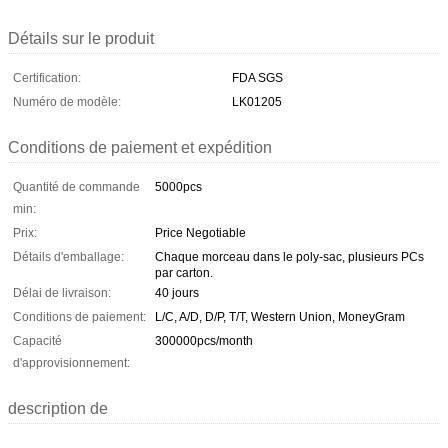
Détails sur le produit
Certification:
FDA SGS
Numéro de modèle:
LK01205
Conditions de paiement et expédition
Quantité de commande
5000pcs
min:
Prix:
Price Negotiable
Détails d'emballage:
Chaque morceau dans le poly-sac, plusieurs PCs
par carton.
Délai de livraison:
40 jours
Conditions de paiement:
L/C, A/D, D/P, T/T, Western Union, MoneyGram
Capacité
300000pcs/month
d'approvisionnement:
description de