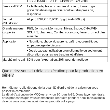
LFGB/FDA/ROHS/SEDEX/ISO9001 : ect 2008.
Service d'OEM
La taille adaptée aux besoins du client, forme, logo
gravant/debossing en refief sont tout d'impression,
disponible
Format
AI, pdf, ENV, CDR, PSD, Jpg (pixel>300dpi)
d'illustration
Grande marque
P&G, Johnsons&Johnsons, Nivea, Ésope, CHAUVE-
coopérée
SOURIS, chameau, Cohiba, coca-cola, Ferrero, un ect plus
aimable.
Application
• Nourriture, chocolat, sucrerie, café, thé, cosmétique,
empaquetage de biscuits
• Jouet, cadeau, utilisation promotionnelle ou seulement
décoration pour les vos besoins et affaires
Marché principal
80% pour l'exportation, 20% pour domestique
Que diriez-vous du délai d'exécution pour la production en
série ?
Honnêtement, elle dépend de la quantité d'ordre et de la saison où vous
passez la commande.
Le délai d'exécution de MOQ est environ 30 jours to35. D'une façon générale,
nous proposons que vous commenciez l'enquête pendant deux mois avant la
date où vous voudriez atteindre les produits votre pays.