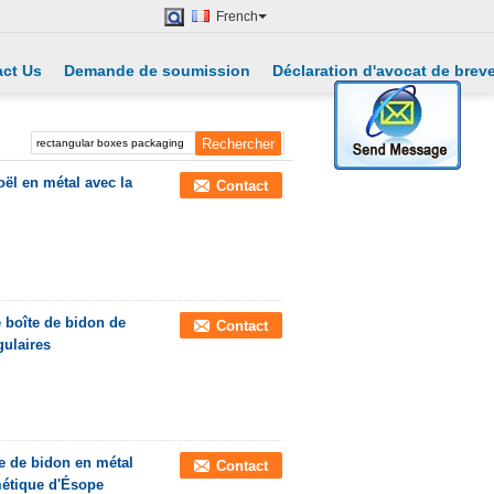
French
ct Us
Demande de soumission
Déclaration d'avocat de brev
ël en métal avec la
Contact
 boîte de bidon de
Contact
gulaires
e de bidon en métal
Contact
métique d'Ésope