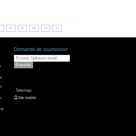
7
8
9
10
>>
>|
Demande de soumission
e
Envoyez
e
al
es
Sitemap
|
m
Site mobile
 le