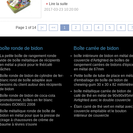
Lire la suite
2017-03-23 10:20:00
Page 1 of 14
|<
<<
1
2
3
4
5
6
boîte ronde de bidon
Boîte carrée de bidon
La petite boîte de rangement ronde
boîte intérieure de bidon en métal d
vide de boîte métallique de récipients
couvercle d'Airtighted de boîtes de
en métal a placé pour le thé/café
rangement carrées de bidons d'épic
lâches
en métal de 67mm
Boîte ronde de bidon de cylindre de fer-
Petite boîte de tube de place en mét
blanc rond de boîte adaptée aux
d'emballage de boîte de bidon de
besoins du client autour des récipients
chewing-gum 30 x 30 x 82 millimètr
de bidon
boîte métallique carrée de bidon de
Boîte ronde de bidon de coca-cola
café de thé en métal de 90x90x95m
promotionnel, boîtes en fer blanc
Airtighted avec le double couvercle
rondes ISO9001 2008
Étain carré de thé vert en métal avec
Boîte métallique ronde de boîte de
couvercle empilable et le bouton
bidon en métal pour que la presse de
intérieur de couvercle
cirage à chaussures de crème de
baume à lèvres s'ouvre