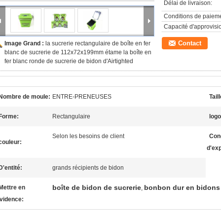
Délai de livraison:
Conditions de paieme
Capacité d'approvis
Contact
Image Grand :
la sucrerie rectangulaire de boîte en fer
blanc de sucrerie de 112x72x199mm étame la boîte en
fer blanc ronde de sucrerie de bidon d'Airtighted
Nombre de moule:
ENTRE-PRENEUSES
Taill
Forme:
Rectangulaire
logo
Selon les besoins de client
Con
couleur:
d'exp
D'entité:
grands récipients de bidon
boîte de bidon de sucrerie
bonbon dur en bidons
Mettre en
,
vidence: