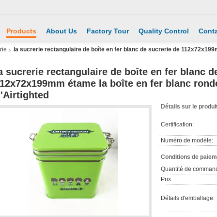
Products
About Us
Factory Tour
Quality Control
Conta
rie
la sucrerie rectangulaire de boîte en fer blanc de sucrerie de 112x72x199
a sucrerie rectangulaire de boîte en fer blanc d
12x72x199mm étame la boîte en fer blanc ronde
'Airtighted
Détails sur le produi
Certification:
Numéro de modèle:
Conditions de paieme
Quantité de comman
Prix:
Détails d'emballage: