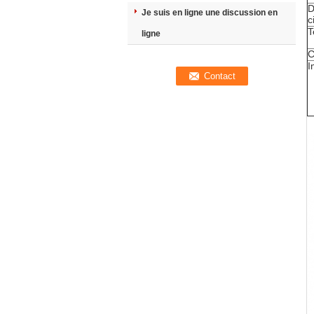
D
Je suis en ligne une discussion en
c
T
ligne
C
I