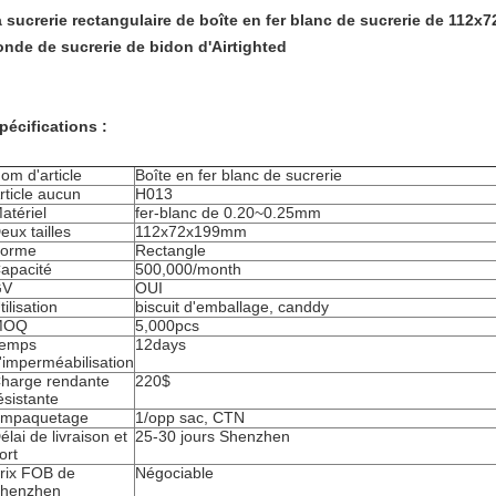
a sucrerie rectangulaire de boîte en fer blanc de sucrerie de 112x
onde de sucrerie de bidon d'Airtighted
pécifications :
om d'article
Boîte en fer blanc de sucrerie
rticle aucun
H013
atériel
fer-blanc de 0.20~0.25mm
eux tailles
112x72x199mm
orme
Rectangle
apacité
500,000/month
GV
OUI
tilisation
biscuit d'emballage, canddy
MOQ
5,000pcs
emps
12days
'imperméabilisation
harge rendante
220$
ésistante
mpaquetage
1/opp sac, CTN
élai de livraison et
25-30 jours Shenzhen
ort
rix FOB de
Négociable
henzhen