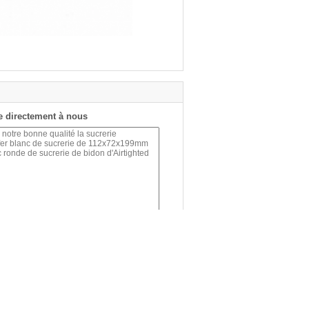
 directement à nous
(
0
/ 3000)