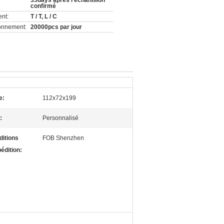
35days après l'échantillon
confirmé
nt:
T / T, L / C
ionnement:
20000pcs par jour
e:
112x72x199
:
Personnalisé
ditions
FOB Shenzhen
édition: