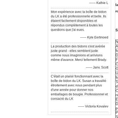
—— Kathie L
l
r
Mon expérience avec la boîte de bidon
du LK a été professionnelle et belle. Ils
étaient facilement disponibles et
répondus complètement à toutes les
questions que j'ai eues.
S
—— Kyle Eertmoed
N
A
La production des bidons s'est avérée
M
juste grand - elles semblent juste
D
comme nous imaginions et arrivions
F
même d'avance. Merci tellement Brady.
C
—— Janv. Scott
U
C'était un plaisir fonctionnant avec la
boîte de bidon du LK. Susan a travaillé
T
étroitement avec nous pendant plus
d
d'une année pour donner nos
C
emballages de bougie. Professionnel et
r
consacré du LK
E
D
—— Victoria Kovalev
p
P
S