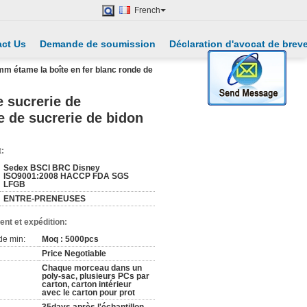
French
ct Us
Demande de soumission
Déclaration d'avocat de brev
mm étame la boîte en fer blanc ronde de
e sucrerie de
 de sucrerie de bidon
t:
Sedex BSCI BRC Disney
ISO9001:2008 HACCP FDA SGS
LFGB
ENTRE-PRENEUSES
nt et expédition:
de min:
Moq : 5000pcs
Price Negotiable
Chaque morceau dans un
poly-sac, plusieurs PCs par
carton, carton intérieur
avec le carton pour prot