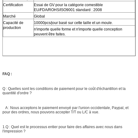
Certification
Essai de GV pour la catégorie comestible
EU/FDA/ROHS/ISO9001 standard : 2008
Marché
Global
Capacité de
10000pcs/jour basé sur cette taille et un moule.
production
n'importe quelle forme et n'importe quelle conception
peuvent être faites.
FAQ :
Q : Quelles sont les conditions de paiement pour le coût d'échantillon et la
quantité d'ordre ?
A : Nous acceptons le paiement envoyé par l'union occidentale, Paypal, et
pour des ordres, nous pouvons accepter T/T ou L/C à vue.
1.Q : Quel est le processus entier pour faire des affaires avec nous dans
l'impression ?