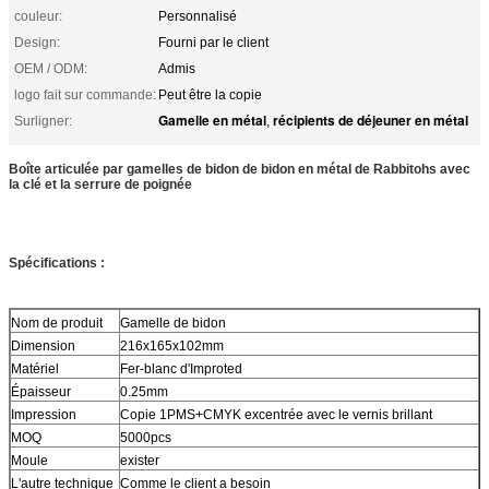
couleur:
Personnalisé
Design:
Fourni par le client
OEM / ODM:
Admis
logo fait sur commande:
Peut être la copie
Gamelle en métal
récipients de déjeuner en métal
Surligner:
,
Boîte articulée par gamelles de bidon de bidon en métal de Rabbitohs avec
la clé et la serrure de poignée
Spécifications :
Nom de produit
Gamelle de bidon
Dimension
216x165x102mm
Matériel
Fer-blanc d'Improted
Épaisseur
0.25mm
Impression
Copie 1PMS+CMYK excentrée avec le vernis brillant
MOQ
5000pcs
Moule
exister
L'autre technique
Comme le client a besoin