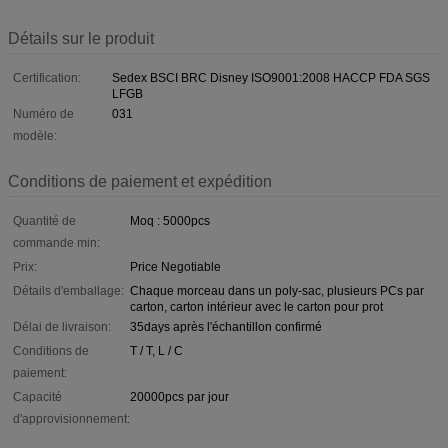
Détails sur le produit
Certification:
Sedex BSCI BRC Disney ISO9001:2008 HACCP FDA SGS
LFGB
Numéro de
031
modèle:
Conditions de paiement et expédition
Quantité de
Moq : 5000pcs
commande min:
Prix:
Price Negotiable
Détails d'emballage:
Chaque morceau dans un poly-sac, plusieurs PCs par
carton, carton intérieur avec le carton pour prot
Délai de livraison:
35days après l'échantillon confirmé
Conditions de
T / T, L / C
paiement:
Capacité
20000pcs par jour
d'approvisionnement: