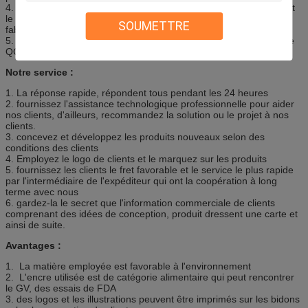
4. Nous avons établi un système complet de contrôle de qualité et
le contrôle de qualité existent dans chaque processus de
SOUMETTRE
fabrication.
5. Chaque boîte de bidon devrait passer toutes les procédures de
QC avant l'expédition au client.
Notre service :
1. La réponse rapide, répondent tous pendant les 24 heures
2. fournissez l'assistance technologique professionnelle pour aider
nos clients, d'ailleurs, recommandez la solution ou le projet à nos
clients.
3. concevez et développez les produits nouveaux selon des
conditions des clients
4. Employez le logo de clients et le marquez sur les produits
5. fournissez les clients le fret favorable et le service le plus rapide
par l'intermédiaire de l'expéditeur qui ont la coopération à long
terme avec nous
6. gardez-la le secret que l'information commerciale de clients
comprenant des idées de conception, produit dressent une carte et
ainsi de suite.
Avantages :
1. La matière employée est favorable à l'environnement
2. L'encre utilisée est de catégorie alimentaire qui peut rencontrer
le GV, des essais de FDA
3. des logos et les illustrations peuvent être imprimés sur les bidons