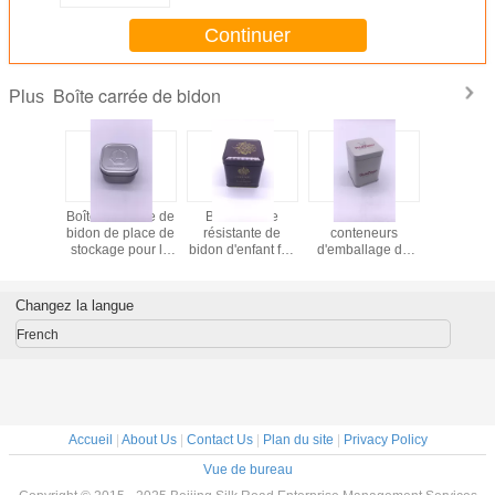
Continuer
Boîte carrée de bidon
Plus
îte carrée
Boîte médicale de
Boîte carrée
Metal les
Carrée en
de bidon
bidon de place de
résistante de
conteneurs
Tin Box P
al avec
stockage pour la
bidon d'enfant fait
d'emballage de
Cake Bi
ver
couleur du produit
sur commande
bidon catégorie
stock
CYMK de santé
d'impression pour
de boîte de bidon
l'emballage
de place de
Changez la langue
médical
preuve
d'enfant/comestible
French
Accueil
|
About Us
|
Contact Us
|
Plan du site
|
Privacy Policy
Vue de bureau