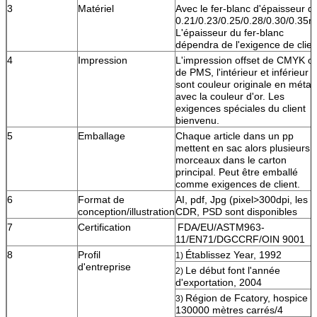
3
Matériel
Avec le fer-blanc d'épaisseur d
0.21/0.23/0.25/0.28/0.30/0.35
L'épaisseur du fer-blanc
dépendra de l'exigence de clien
4
Impression
L'impression offset de CMYK o
de PMS, l'intérieur et inférieur
sont couleur originale en métal
avec la couleur d'or. Les
exigences spéciales du client
bienvenu.
5
Emballage
Chaque article dans un pp
mettent en sac alors plusieurs
morceaux dans le carton
principal. Peut être emballé
comme exigences de client.
6
Format de
AI, pdf, Jpg (pixel>300dpi, les
conception/illustration
CDR, PSD sont disponibles
7
Certification
FDA/EU/ASTM963-
11/EN71/DGCCRF/OIN 9001
8
Profil
Établissez Year, 1992
1)
d'entreprise
Le début font l'année
2)
d'exportation, 2004
Région de Fcatory, hospice
3)
130000 mètres carrés/4