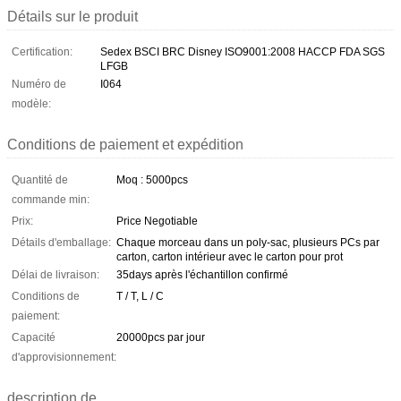
Détails sur le produit
Certification:
Sedex BSCI BRC Disney ISO9001:2008 HACCP FDA SGS
LFGB
Numéro de
I064
modèle:
Conditions de paiement et expédition
Quantité de
Moq : 5000pcs
commande min:
Prix:
Price Negotiable
Détails d'emballage:
Chaque morceau dans un poly-sac, plusieurs PCs par
carton, carton intérieur avec le carton pour prot
Délai de livraison:
35days après l'échantillon confirmé
Conditions de
T / T, L / C
paiement:
Capacité
20000pcs par jour
d'approvisionnement:
description de