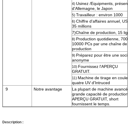
Usinez /Equipments, présent
4)
d'Allemagne, le Japon
Travailleur : environ 1000
5)
Chiffre d'affaires annuel, US$
6)
35 millions
7)Chaîne de production, 15 lig
Production quotidienne, 7000
8)
10000 PCs par une chaîne de
production
Préparez pour être une socié
9)
anonyme
Fournissez l'APERÇU
10)
GRATUIT.
Machine de tirage en couleu
11)
quatre UV d'Intruced
9
Notre avantage
La plupart de machine avancée
grande capacité de production,
APERÇU GRATUIT, short
fournissent le temps.
Description :