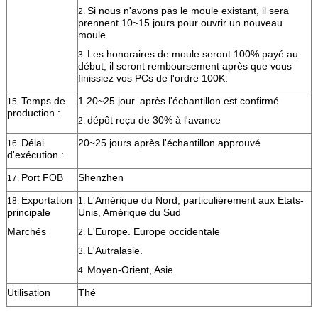
Si nous n'avons pas le moule existant, il sera
2.
prennent 10~15 jours pour ouvrir un nouveau
moule
Les honoraires de moule seront 100% payé au
3.
début, il seront remboursement après que vous
finissiez vos PCs de l'ordre 100K.
Temps de
1.20~25 jour. après l'échantillon est confirmé
15.
production :
dépôt reçu de 30% à l'avance
2.
Délai
20~25 jours après l'échantillon approuvé
16.
d'exécution :
Port FOB
Shenzhen
17.
Exportation
L'Amérique du Nord, particulièrement aux Etats-
18.
1.
principale
Unis, Amérique du Sud
Marchés
L'Europe. Europe occidentale
2.
L'Autralasie.
3.
Moyen-Orient, Asie
4.
Utilisation
Thé