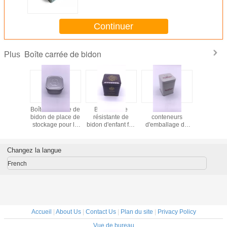
stockage de gâteau de biscuit et
de biscuit
Continuer
Boîte carrée de bidon
Plus
îte carrée
Boîte médicale de
Boîte carrée
Metal les
Carrée en
de bidon
bidon de place de
résistante de
conteneurs
Tin Box P
al avec
stockage pour la
bidon d'enfant fait
d'emballage de
Cake Bi
ver
couleur du produit
sur commande
bidon catégorie
stock
CYMK de santé
d'impression pour
de boîte de bidon
l'emballage
de place de
Changez la langue
médical
preuve
d'enfant/comestible
French
Accueil
|
About Us
|
Contact Us
|
Plan du site
|
Privacy Policy
Vue de bureau