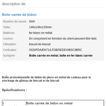
description de
Boîte carrée de bidon
Nombre de moule:
I304
Taille:
146x146x120mm
Matériau:
fer-blanc en métal
couleur:
En conçoivent en fonction du client peuvent être faits
Utilisation:
biscuit de biscuit
Cerficates:
SGS/FDA/EN71/LFGB/SEDEX/BSCI/BRC
Boîte carrée en métal
boîte en fer blanc carrée
Surligner:
,
Boîte promotionnelle de bidon de place en métal de cadeau pour le
stockage de gâteau de biscuit et de biscuit
Spécifications :
Boîte carrée de bidon en métal
1.