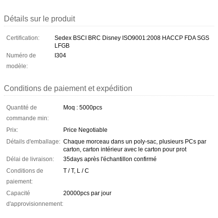
Détails sur le produit
Certification:
Sedex BSCI BRC Disney ISO9001:2008 HACCP FDA SGS
LFGB
Numéro de
I304
modèle:
Conditions de paiement et expédition
Quantité de
Moq : 5000pcs
commande min:
Prix:
Price Negotiable
Détails d'emballage:
Chaque morceau dans un poly-sac, plusieurs PCs par
carton, carton intérieur avec le carton pour prot
Délai de livraison:
35days après l'échantillon confirmé
Conditions de
T / T, L / C
paiement:
Capacité
20000pcs par jour
d'approvisionnement: