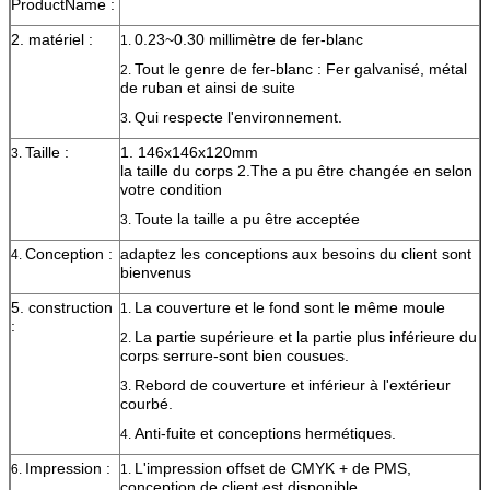
ProductName :
2. matériel :
0.23~0.30 millimètre de fer-blanc
1.
Tout le genre de fer-blanc : Fer galvanisé, métal
2.
de ruban et ainsi de suite
Qui respecte l'environnement.
3.
Taille :
1. 146x146x120mm
3.
la taille du corps 2.The a pu être changée en selon
votre condition
Toute la taille a pu être acceptée
3.
Conception :
adaptez les conceptions aux besoins du client sont
4.
bienvenus
5. construction
La couverture et le fond sont le même moule
1.
:
La partie supérieure et la partie plus inférieure du
2.
corps serrure-sont bien cousues.
Rebord de couverture et inférieur à l'extérieur
3.
courbé.
Anti-fuite et conceptions hermétiques.
4.
Impression :
L'impression offset de CMYK + de PMS,
6.
1.
conception de client est disponible