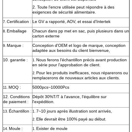
2. Toute l'encre utilisée peut répondre à des
exigences de sécurité alimentaire.
Certification :
Le GV a rapporté, AOV, et essai d'Intertek
7.
Emballage
Chacun dans pp met en sac, puis plusieurs dans un
8.
carton externe
Marque :
Conception d'OEM et logo de marque, conception
9.
adaptée aux besoins du client bienvenue,
10. garantie :
Nous ferons l'échantillon précis avant production
1.
en série pour l'approbation de client.
Pour les produits inefficaces, nous réparerons ou
2.
remplacerons de nouveaux articles aux clients.
MOQ :
5000pcs~10000Pcs
11.
12. Conditions
Dépôt 30%T/T à l'avance, l'équilibre sur
de paiement :
l'expédition.
Échantillon :
7~10 jours après illustration sont arrivés,
13.
1.
Elle devrait être 100% payé au début.
2.
Moule :
Exister de moule
14.
1.