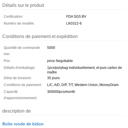
Détails sur le produit
Certification:
FDA SGS BV
Numéro de modèle:
LK0322-6
Conditions de paiement et expédition
Quantité de commande
5000
min:
Prix:
price Negotiable
Détails d'emballage:
1pcs/polybag individuellement, et puis carton de
maître
Délai de livraison:
35 jours
Conditions de paiement:
L/C, A/D, D/P, T/T, Western Union, MoneyGram
Capacité
300000pcs/month
d'approvisionnement:
description de
Boîte ronde de bidon