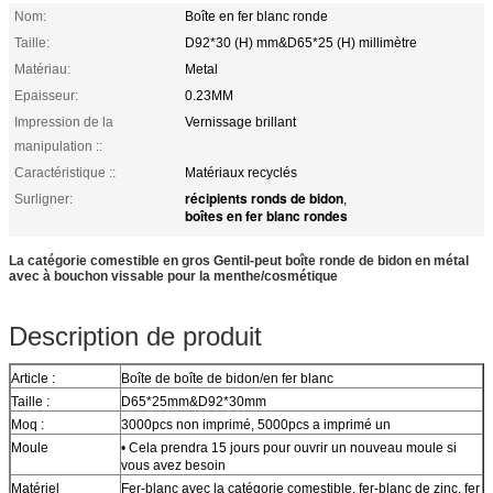
Nom:
Boîte en fer blanc ronde
Taille:
D92*30 (H) mm&D65*25 (H) millimètre
Matériau:
Metal
Epaisseur:
0.23MM
Impression de la
Vernissage brillant
manipulation ::
Caractéristique ::
Matériaux recyclés
récipients ronds de bidon
Surligner:
,
boîtes en fer blanc rondes
La catégorie comestible en gros Gentil-peut boîte ronde de bidon en métal
avec à bouchon vissable pour la menthe/cosmétique
Description de produit
Article :
Boîte de boîte de bidon/en fer blanc
Taille :
D65*25mm&D92*30mm
Moq :
3000pcs non imprimé, 5000pcs a imprimé un
Moule
• Cela prendra 15 jours pour ouvrir un nouveau moule si
vous avez besoin
Matériel
Fer-blanc avec la catégorie comestible, fer-blanc de zinc, fer