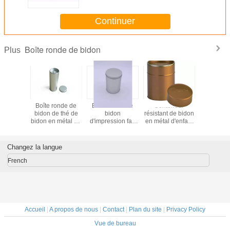
cosmétique/menthe
Continuer
Boîte ronde de bidon
Plus
onde de
Boîte ronde de
Boîte ronde de
Conteneur
Boîte r
e cadeau
bidon de thé de
bidon
résistant de bidon
adapté
vec le
bidon en métal de
d'impression fait
en métal d'enfant
besoins du
cle de
boîte de boîte
sur commande,
rond vide pour le
par promo
 bidons
métallique ronde
boîte ronde en
paquet médical
bidon pe
 biscuit
ronde de bidon
métal de fer-blanc
métal po
Changez la langue
t de café
de 0.23mm
sucrerie 
thé
biscu
French
Accueil
|
A propos de nous
|
Contact
|
Plan du site
|
Privacy Policy
Vue de bureau