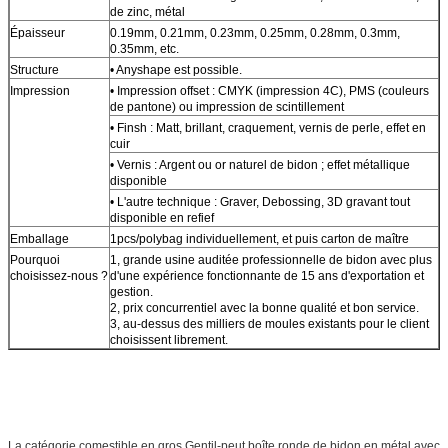
de zinc, métal
Épaisseur
0.19mm, 0.21mm, 0.23mm, 0.25mm, 0.28mm, 0.3mm,
0.35mm, etc.
Structure
• Anyshape est possible.
Impression
• Impression offset : CMYK (impression 4C), PMS (couleurs
de pantone) ou impression de scintillement
• Finsh : Matt, brillant, craquement, vernis de perle, effet en
cuir
• Vernis : Argent ou or naturel de bidon ; effet métallique
disponible
• L'autre technique : Graver, Debossing, 3D gravant tout
disponible en refief
Emballage
1pcs/polybag individuellement, et puis carton de maître
Pourquoi
1, grande usine auditée professionnelle de bidon avec plus
choisissez-nous ?
d'une expérience fonctionnante de 15 ans d'exportation et
gestion.
2, prix concurrentiel avec la bonne qualité et bon service.
3, au-dessus des milliers de moules existants pour le client
choisissent librement.
La catégorie comestible en gros Gentil-peut boîte ronde de bidon en métal avec