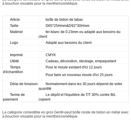
à bouchon vissable pour la menthe/cosmétique
Article
boîte de bidon de tabac
Taille
D65*25Hmm&D92*30Hmm
Matériel
fer-blanc de 0.23mm ou adapté aux besoins du
client
Logo
Adapté aux besoins du client
Imprimé
CMYK
Utilité
Cadeau, décoration, stockage, empaquetant
Temps
Pour le moule existant d'ici 12 jours
d'échantillon
Pour faire un nouveau moule d'ici 25 jours
Délai de livraison
Normalement dans les 30 jours dépend de votre
quantité
Terme de
Le dépôt et l'équilibre de T/T 30% contre B/L
paiement
copient
La catégorie comestible en gros Gentil-peut boîte ronde de bidon en métal avec
à bouchon vissable pour la menthe/cosmétique