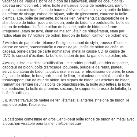
vacances de Pâques, boîte de bidon de Halloween, étain de coeur, boîte-
cadeau promotionnel, tirelire, boîte à musique, boîte de montre/cas, parfum
peut, cas cosmétique, étain de baume à lèvres, étain de savon, boîte de bidon
de crème de visage, caisse de bijoux, boîte de glissement, chausse la boîte
d'emballage, boîte de serviette, boîte de lien, vêtements/pantalon/boîte de T-
shirt, boule de bidon, jouets de bidon, boîte de bidon de portefeuille, boîte de
bidon de ceinture, boîte de bidon de batterie, boîte de bidon de forme
irrégulière (étain de livre, étain de maison, étain de réfrigérateur, étain par
radio, étain de TV, voiture de bidon, fourgon de bidon, camion de bidon) etc.
3)Articles de papeterie : étamez l'insigne, support de stylo, trousse d'écolier,
caisse en verre, poussée/boîte à cartes de jeu, boîte de bidon de chèque-
cadeau, porte-cartes de carte nominative, metal la caisse CD, la caisse de
DVD, le conseil d'écriture, la boîte de bidon de jeu, la gamelle de bidon, etc.
4)Autoguidez les articles d'utilisation : le cendrier portatif, cendrier de poche,
caboteur de bidon, boîte d'arrosage, poubelle, poubelle de rebut, plateau
servant, plateau de bidon, a galvanisé le seau, le refroidisseur de bière, le seau
à glace de bidon, le bougeoir, le pot de fleur, le planteur en métal, la boîte de
tissu/support, l'art de mur de bidon, les signes de bidon, les affiches de bidon,
l'aimant de réfrigérateur, la boîte de blanchisserie, la boîte aux lettres, la boîte
de médecine, la boîte de premiers secours, le support de brosse de toilette, la
boîte à outils, etc.
5)D'autres travaux de métier de fer : étamez la lanterne, l'insigne de bidon, le
signe de bidon, l'étoile, etc.
La catégorie comestible en gros Gentil-peut boîte ronde de bidon en métal avec
à bouchon vissable pour la menthe/cosmétique