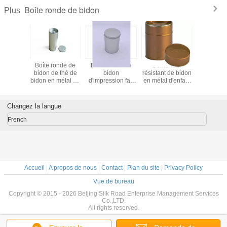
Boîte ronde de bidon
Plus
onde de
Boîte ronde de
Boîte ronde de
Conteneur
Boîte r
e cadeau
bidon de thé de
bidon
résistant de bidon
adapté
vec le
bidon en métal de
d'impression fait
en métal d'enfant
besoins du
cle de
boîte de boîte
sur commande,
rond vide pour le
par promo
 bidons
métallique ronde
boîte ronde en
paquet médical
bidon pe
 biscuit
ronde de bidon
métal de fer-blanc
métal po
Changez la langue
t de café
de 0.23mm
sucrerie 
thé
biscu
French
Accueil
|
A propos de nous
|
Contact
|
Plan du site
|
Privacy Policy
Vue de bureau
Copyright © 2015 - 2026 Beijing Silk Road Enterprise Management Services
Co.,LTD.
All rights reserved.