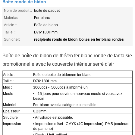
Boîte ronde de bidon
Nom de produit ::
boîte de paquet
Matériau:
Fer-blanc
Article ::
Boîte de bidon
Taille ::
D76*180Hmm
récipients ronds de bidon
boîtes en fer blanc rondes
Surligner:
,
Boîte de boîte de bidon de thé/en fer blanc ronde de fantaisie
promotionnelle avec le couvercle intérieur serré d'air
Article :
Boîte de boîte de bidon/en fer blanc
Taille :
D76*180Hmm
Moq :
3000pcs -, 5000pcs a imprimé un
Moule
• --15 jours pour ouvrir un nouveau moule si vous avez
besoin
Matériel
Fer-blanc avec la catégorie comestible,
Épaisseur
0.23mm
Structure
• Anyshape est possible.
Impression
• Impression offset : CMYK (4C impression), PMS (couleurs
de pantone)
• Finsh : Matt, brillant,