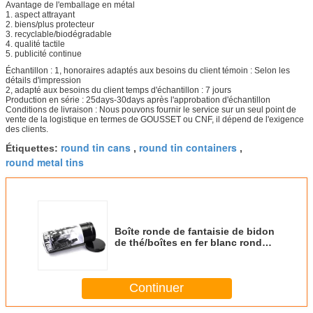
Avantage de l'emballage en métal
1. aspect attrayant
2. biens/plus protecteur
3. recyclable/biodégradable
4. qualité tactile
5. publicité continue
Échantillon : 1, honoraires adaptés aux besoins du client témoin : Selon les
détails d'impression
2, adapté aux besoins du client temps d'échantillon : 7 jours
Production en série : 25days-30days après l'approbation d'échantillon
Conditions de livraison : Nous pouvons fournir le service sur un seul point de
vente de la logistique en termes de GOUSSET ou CNF, il dépend de l'exigence
des clients.
round tin cans
round tin containers
Étiquettes:
,
,
round metal tins
Boîte ronde de fantaisie de bidon
de thé/boîtes en fer blanc rondes
avec le couvercle intérieur serré
d'air pour la nourriture de
empaquetage de thé
Continuer