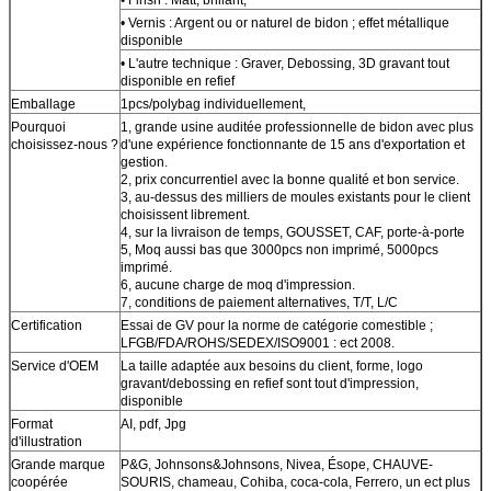
• Vernis : Argent ou or naturel de bidon ; effet métallique
disponible
• L'autre technique : Graver, Debossing, 3D gravant tout
disponible en refief
Emballage
1pcs/polybag individuellement,
Pourquoi
1, grande usine auditée professionnelle de bidon avec plus
choisissez-nous ?
d'une expérience fonctionnante de 15 ans d'exportation et
gestion.
2, prix concurrentiel avec la bonne qualité et bon service.
3, au-dessus des milliers de moules existants pour le client
choisissent librement.
4, sur la livraison de temps, GOUSSET, CAF, porte-à-porte
5, Moq aussi bas que 3000pcs non imprimé, 5000pcs
imprimé.
6, aucune charge de moq d'impression.
7, conditions de paiement alternatives, T/T, L/C
Certification
Essai de GV pour la norme de catégorie comestible ;
LFGB/FDA/ROHS/SEDEX/ISO9001 : ect 2008.
Service d'OEM
La taille adaptée aux besoins du client, forme, logo
gravant/debossing en refief sont tout d'impression,
disponible
Format
AI, pdf, Jpg
d'illustration
Grande marque
P&G, Johnsons&Johnsons, Nivea, Ésope, CHAUVE-
coopérée
SOURIS, chameau, Cohiba, coca-cola, Ferrero, un ect plus