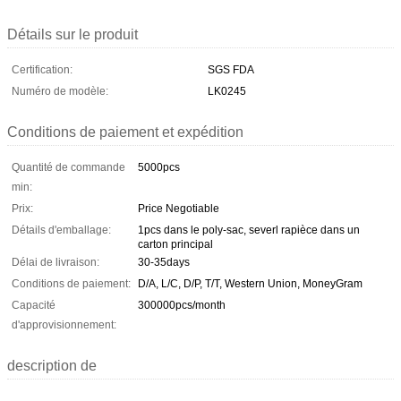
Détails sur le produit
Certification:
SGS FDA
Numéro de modèle:
LK0245
Conditions de paiement et expédition
Quantité de commande
5000pcs
min:
Prix:
Price Negotiable
Détails d'emballage:
1pcs dans le poly-sac, severl rapièce dans un
carton principal
Délai de livraison:
30-35days
Conditions de paiement:
D/A, L/C, D/P, T/T, Western Union, MoneyGram
Capacité
300000pcs/month
d'approvisionnement:
description de